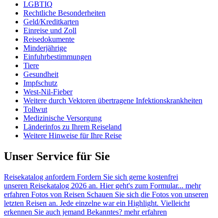
LGBTIQ
Rechtliche Besonderheiten
Geld/Kreditkarten
Einreise und Zoll
Reisedokumente
Minderjährige
Einfuhrbestimmungen
Tiere
Gesundheit
Impfschutz
West-Nil-Fieber
Weitere durch Vektoren übertragene Infektionskrankheiten
Tollwut
Medizinische Versorgung
Länderinfos zu Ihrem Reiseland
Weitere Hinweise für Ihre Reise
Unser Service für Sie
Reisekatalog anfordern
Fordern Sie sich gerne kostenfrei
unseren Reisekatalog 2026 an. Hier geht's zum Formular...
mehr
erfahren
Fotos von Reisen
Schauen Sie sich die Fotos von unseren
letzten Reisen an. Jede einzelne war ein Highlight. Vielleicht
erkennen Sie auch jemand Bekanntes?
mehr erfahren