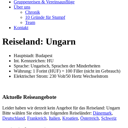
Gruppenreisen & Vereinsausflüge
Über uns
Chronik
10 Gründe für Stumpf
Team
Kontakt
Reiseland: Ungarn
Hauptstadt: Budapest
Int. Kennzeichen: HU
Sprache: Ungarisch, Sprachen der Minderheiten
Währung: 1 Forint (HUF) = 100 Filler (nicht im Gebrauch)
Elektrischer Strom: 230 Volt/50 Hertz Wechselstrom
Aktuelle Reiseangebote
Leider haben wir derzeit kein Angebot für das Reiseland: Ungarn
Bitte wählen Sie eines der folgenden Reiseländer:
Dänemark
,
Deutschland
,
Frankreich
,
Italien
,
Kroatien
,
Österreich
,
Schweiz