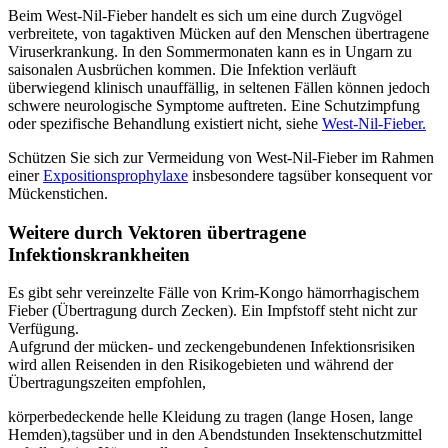
Beim West-Nil-Fieber handelt es sich um eine durch Zugvögel
verbreitete, von tagaktiven Mücken auf den Menschen übertragene
Viruserkrankung. In den Sommermonaten kann es in Ungarn zu
saisonalen Ausbrüchen kommen. Die Infektion verläuft
überwiegend klinisch unauffällig, in seltenen Fällen können jedoch
schwere neurologische Symptome auftreten. Eine Schutzimpfung
oder spezifische Behandlung existiert nicht, siehe
West-Nil-Fieber.
Schützen Sie sich zur Vermeidung von West-Nil-Fieber im Rahmen
einer
Expositionsprophylaxe
insbesondere tagsüber konsequent vor
Mückenstichen.
Weitere durch Vektoren übertragene
Infektionskrankheiten
Es gibt sehr vereinzelte Fälle von Krim-Kongo hämorrhagischem
Fieber (Übertragung durch Zecken). Ein Impfstoff steht nicht zur
Verfügung.
Aufgrund der mücken- und zeckengebundenen Infektionsrisiken
wird allen Reisenden in den Risikogebieten und während der
Übertragungszeiten empfohlen,
körperbedeckende helle Kleidung zu tragen (lange Hosen, lange
Hemden),tagsüber und in den Abendstunden Insektenschutzmittel