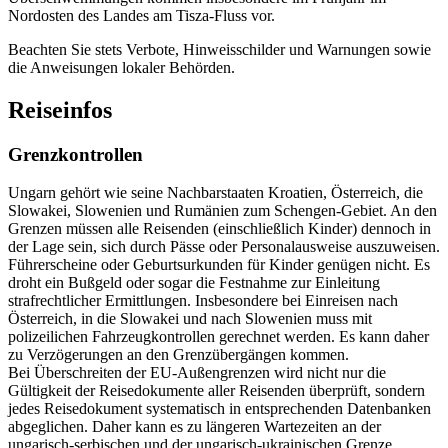
Nordosten des Landes am Tisza-Fluss vor.
Beachten Sie stets Verbote, Hinweisschilder und Warnungen sowie
die Anweisungen lokaler Behörden.
Reiseinfos
Grenzkontrollen
Ungarn gehört wie seine Nachbarstaaten Kroatien, Österreich, die
Slowakei, Slowenien und Rumänien zum Schengen-Gebiet. An den
Grenzen müssen alle Reisenden (einschließlich Kinder) dennoch in
der Lage sein, sich durch Pässe oder Personalausweise auszuweisen.
Führerscheine oder Geburtsurkunden für Kinder genügen nicht. Es
droht ein Bußgeld oder sogar die Festnahme zur Einleitung
strafrechtlicher Ermittlungen. Insbesondere bei Einreisen nach
Österreich, in die Slowakei und nach Slowenien muss mit
polizeilichen Fahrzeugkontrollen gerechnet werden. Es kann daher
zu Verzögerungen an den Grenzübergängen kommen.
Bei Überschreiten der EU-Außengrenzen wird nicht nur die
Gültigkeit der Reisedokumente aller Reisenden überprüft, sondern
jedes Reisedokument systematisch in entsprechenden Datenbanken
abgeglichen. Daher kann es zu längeren Wartezeiten an der
ungarisch-serbischen und der ungarisch-ukrainischen Grenze