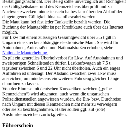
Bestätigungsnachricht
. Der Beleg sollte unverzüglich auf Richtigkeit
der Gültigkeitsdauer und des Kennzeichens überprüft und zu
Nachweiszwecken mindestens ein halbes Jahr über den Ablauf der
eingetragenen Gültigkeit hinaus aufbewahrt werden.
Die Maut kann bei fast jeder Tankstelle bezahlt werden. Die
Buchung der Mautgebühr ist per Kreditkarte auch über das Internet
möglich.
Für Lkw mit einem zulässigen Gesamtgewicht über 3,5 t gilt in
Ungarn eine streckenabhängige elektronische Maut. Sie wird für
Autobahnen, Autostraßen und Nationalstraßen erhoben, siehe
Nationale Mauterhebung.
Es gilt ein generelles Überholverbot für Lkw. Auf Autobahnen und
zweispurigen Schnellstraßen dürfen Lastkraftwagen ab 7,5 t
tagsüber zwischen 6 und 22 Uhr nicht überholen. Auch ein enges
Auffahren ist untersagt. Der Abstand zwischen zwei Lkw muss
ausreichen, um mindestens ein weiteres Fahrzeug gleicher Länge
einordnen zu lassen.
Von der Einreise mit deutschen Kurzzeitkennzeichen („gelbe
Kennzeichen“) wird abgeraten, auch wenn die ungarischen
Polizeidienststellen angewiesen wurden, die Ein- bzw. Durchreise
nach Ungarn mit diesen Kennzeichen nicht mehr zu verweigern
oder sie zu beschlagnahmen. Halter sollten ggf. auf (rote)
Ausfuhrkennzeichen zurückgreifen.
Führerschein