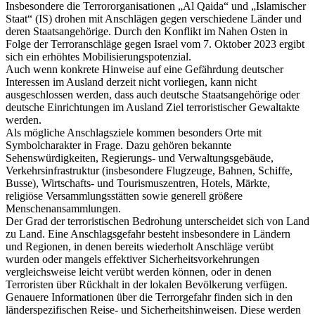
Insbesondere die Terrororganisationen „Al Qaida“ und „Islamischer
Staat“ (IS) drohen mit Anschlägen gegen verschiedene Länder und
deren Staatsangehörige. Durch den Konflikt im Nahen Osten in
Folge der Terroranschläge gegen Israel vom 7. Oktober 2023 ergibt
sich ein erhöhtes Mobilisierungspotenzial.
Auch wenn konkrete Hinweise auf eine Gefährdung deutscher
Interessen im Ausland derzeit nicht vorliegen, kann nicht
ausgeschlossen werden, dass auch deutsche Staatsangehörige oder
deutsche Einrichtungen im Ausland Ziel terroristischer Gewaltakte
werden.
Als mögliche Anschlagsziele kommen besonders Orte mit
Symbolcharakter in Frage. Dazu gehören bekannte
Sehenswürdigkeiten, Regierungs- und Verwaltungsgebäude,
Verkehrsinfrastruktur (insbesondere Flugzeuge, Bahnen, Schiffe,
Busse), Wirtschafts- und Tourismuszentren, Hotels, Märkte,
religiöse Versammlungsstätten sowie generell größere
Menschenansammlungen.
Der Grad der terroristischen Bedrohung unterscheidet sich von Land
zu Land. Eine Anschlagsgefahr besteht insbesondere in Ländern
und Regionen, in denen bereits wiederholt Anschläge verübt
wurden oder mangels effektiver Sicherheitsvorkehrungen
vergleichsweise leicht verübt werden können, oder in denen
Terroristen über Rückhalt in der lokalen Bevölkerung verfügen.
Genauere Informationen über die Terrorgefahr finden sich in den
länderspezifischen Reise- und Sicherheitshinweisen. Diese werden