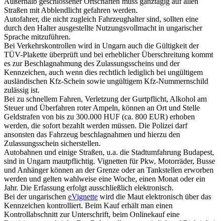
Außerhalb geschlossener Ortschaften muss ganztägig auf allen
Straßen mit Abblendlicht gefahren werden.
Autofahrer, die nicht zugleich Fahrzeughalter sind, sollten eine
durch den Halter ausgestellte Nutzungsvollmacht in ungarischer
Sprache mitzuführen.
Bei Verkehrskontrollen wird in Ungarn auch die Gültigkeit der
TÜV-Plakette überprüft und bei erheblicher Überschreitung kommt
es zur Beschlagnahmung des Zulassungsscheins und der
Kennzeichen, auch wenn dies rechtlich lediglich bei ungültigem
ausländischen Kfz-Schein sowie ungültigem Kfz-Nummernschild
zulässig ist.
Bei zu schnellem Fahren, Verletzung der Gurtpflicht, Alkohol am
Steuer und Überfahren roter Ampeln, können an Ort und Stelle
Geldstrafen von bis zu 300.000 HUF (ca. 800 EUR) erhoben
werden, die sofort bezahlt werden müssen. Die Polizei darf
ansonsten das Fahrzeug beschlagnahmen und hierzu den
Zulassungsschein sicherstellen.
Autobahnen und einige Straßen, u.a. die Stadtumfahrung Budapest,
sind in Ungarn mautpflichtig. Vignetten für Pkw, Motorräder, Busse
und Anhänger können an der Grenze oder an Tankstellen erworben
werden und gelten wahlweise eine Woche, einen Monat oder ein
Jahr. Die Erfassung erfolgt ausschließlich elektronisch.
Bei der ungarischen
eVignette
wird die Maut elektronisch über das
Kennzeichen kontrolliert.
Beim Kauf erhält man einen
Kontrollabschnitt zur Unterschrift, beim Onlinekauf eine