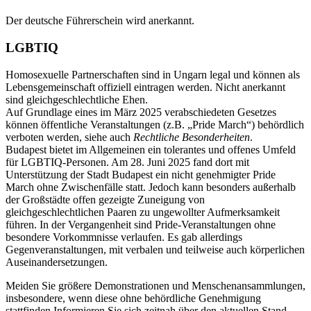
Der deutsche Führerschein wird anerkannt.
LGBTIQ
Homosexuelle Partnerschaften sind in Ungarn legal und können als
Lebensgemeinschaft offiziell eintragen werden. Nicht anerkannt
sind gleichgeschlechtliche Ehen.
Auf Grundlage eines im März 2025 verabschiedeten Gesetzes
können öffentliche Veranstaltungen (z.B. „Pride March“) behördlich
verboten werden, siehe auch
Rechtliche Besonderheiten
.
Budapest bietet im Allgemeinen ein tolerantes und offenes Umfeld
für LGBTIQ-Personen. Am 28. Juni 2025 fand dort mit
Unterstützung der Stadt Budapest ein nicht genehmigter Pride
March ohne Zwischenfälle statt. Jedoch kann besonders außerhalb
der Großstädte offen gezeigte Zuneigung von
gleichgeschlechtlichen Paaren zu ungewollter Aufmerksamkeit
führen. In der Vergangenheit sind Pride-Veranstaltungen ohne
besondere Vorkommnisse verlaufen. Es gab allerdings
Gegenveranstaltungen, mit verbalen und teilweise auch körperlichen
Auseinandersetzungen.
Meiden Sie größere Demonstrationen und Menschenansammlungen,
insbesondere, wenn diese ohne behördliche Genehmigung
stattfinden.Informieren Sie sich zeitnah über den aktuellen Stand