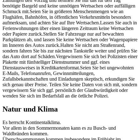
Zahlungen den Vorzug und nehmen Sie nur das für den Tag
benötigte Bargeld und keine unnötigen Wertsachen oder auffälligen
Schmuck mit.
Seien Sie in größeren Menschenmengen wie an
Flughäfen, Bahnhöfen, in öffentlichen Verkehrsmitteln besonders
aufmerksam, und achten Sie auf Ihre Wertsachen.Lassen Sie auch in
Ferienwohnungen über einen längeren Zeitraum keine Wertsachen
oder Papiere zurück.Stellen Sie Fahrzeuge nur auf bewachten
Parkplätzen ab, und lassen Sie keine Wertsachen oder Wagenpapiere
im Inneren des Autos zurück.Halten Sie nicht am Straßenrand,
sondern fahren Sie bis zur nächsten Tankstelle weiter und prüfen Sie
das Auto dort auf Schäden.Vergewissern Sie sich bei Polizisten einer
Plakette mit fünfstelliger Dienstnummer und ggf. eines
Dienstausweises in Kreditkartenformat.Seien Sie bei ungewohnten
E-Mails, Telefonanrufen, Gewinnmitteilungen,
Zufallsbekanntschaften und Einladungen skeptisch, erkundigen Sie
sich genau über Preise. Teilen Sie keine Daten von sich mit, sondern
vergewissern Sie sich ggf. persönlich der Glaubwürdigkeit oder
wenden Sie sich im Bedarfsfall an die örtliche Polizei.
Natur und Klima
Es herrscht Kontinentalklima.
Vor allem in den Sommermonaten kann es zu Busch- und
Waldbränden kommen.
Überschwemmungen kommen insbesondere im Frühjahr im