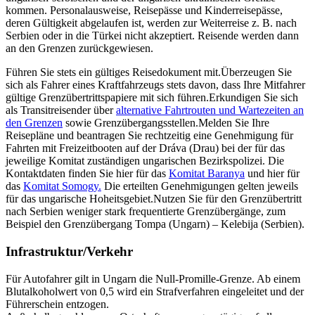
kommen. Personalausweise, Reisepässe und Kinderreisepässe,
deren Gültigkeit abgelaufen ist, werden zur Weiterreise z. B. nach
Serbien oder in die Türkei
nicht
akzeptiert. Reisende werden dann
an den Grenzen zurückgewiesen.
Führen Sie stets ein gültiges Reisedokument mit.Überzeugen Sie
sich als Fahrer eines Kraftfahrzeugs stets davon, dass Ihre Mitfahrer
gültige
Grenzübertrittspapiere mit sich führen.Erkundigen Sie sich
als Transitreisender über
alternative Fahrtrouten und Wartezeiten an
den Grenzen
sowie Grenzübergangsstellen.Melden Sie Ihre
Reisepläne und beantragen Sie rechtzeitig eine Genehmigung für
Fahrten mit Freizeitbooten auf der Dráva (Drau) bei der für das
jeweilige Komitat zuständigen ungarischen Bezirkspolizei. Die
Kontaktdaten finden Sie hier für das
Komitat Baranya
und hier für
das
Komitat Somogy.
Die erteilten Genehmigungen gelten jeweils
für das ungarische Hoheitsgebiet.Nutzen Sie für den Grenzübertritt
nach Serbien weniger stark frequentierte Grenzübergänge, zum
Beispiel den Grenzübergang Tompa (Ungarn) – Kelebija (Serbien).
Infrastruktur/Verkehr
Für Autofahrer gilt in Ungarn die Null-Promille-Grenze. Ab einem
Blutalkoholwert von 0,5 wird ein Strafverfahren eingeleitet und der
Führerschein entzogen.