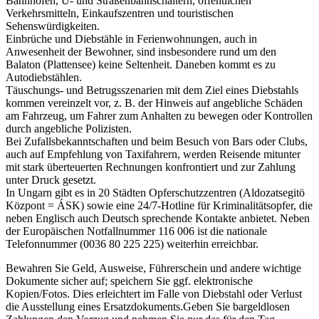
Bahnhöfen, U- und Straßenbahnschaltern, öffentlichen
Verkehrsmitteln, Einkaufszentren und touristischen
Sehenswürdigkeiten.
Einbrüche und Diebstähle in Ferienwohnungen, auch in
Anwesenheit der Bewohner, sind insbesondere rund um den
Balaton (Plattensee) keine Seltenheit.
Daneben kommt es zu
Autodiebstählen.
Täuschungs- und Betrugsszenarien mit dem Ziel eines Diebstahls
kommen vereinzelt vor, z. B. der Hinweis auf angebliche Schäden
am Fahrzeug, um Fahrer zum Anhalten zu bewegen oder Kontrollen
durch angebliche Polizisten.
Bei Zufallsbekanntschaften und beim Besuch von Bars oder Clubs,
auch auf Empfehlung von Taxifahrern, werden Reisende mitunter
mit stark überteuerten Rechnungen konfrontiert und zur Zahlung
unter Druck gesetzt.
In Ungarn gibt es in 20 Städten Opferschutzzentren (Aldozatsegitö
Központ = ÁSK) sowie eine 24/7-Hotline für Kriminalitätsopfer, die
neben Englisch auch Deutsch sprechende Kontakte anbietet. Neben
der Europäischen Notfallnummer 116 006 ist die nationale
Telefonnummer (0036 80 225 225) weiterhin erreichbar.
Bewahren Sie Geld, Ausweise, Führerschein und andere wichtige
Dokumente sicher auf; speichern Sie ggf. elektronische
Kopien/Fotos. Dies erleichtert im Falle von Diebstahl oder Verlust
die Ausstellung eines Ersatzdokuments.
Geben Sie bargeldlosen