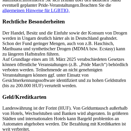
eventuell geplanter Pride-Veranstaltungen.Beachten Sie die
allgemeinen Hinweise für LGBTIQ.
Rechtliche Besonderheiten
Der Handel, Besitz und die Einfuhr sowie der Konsum von Drogen
werden in Ungarn deutlich härter als in Deutschland geahndet.
Schon der Fund geringer Mengen, auch von z.B. Haschisch,
Marihuana und synthetischer Drogen (MDMA bzw. Ecstasy) kann
zu längeren Haftstrafen führen.
Auf Grundlage eines am 18. März 2025 verabschiedeten Gesetzes
können öffentliche Veranstaltungen (z.B. „Pride March“) behördlich
verboten werden. Teilnehmende an nicht genehmigten
Veranstaltungen können ggf. unter Einsatz von
Gesichtserkennungssoftware identifiziert und zu hohen Geldstrafen
(bis zu 200.000 HUF) verurteilt werden
.
Geld/Kreditkarten
Landeswährung ist der Forint (HUF). Von Geldumtausch außerhalb
von Hotels, Wechselstuben und Banken wird abgeraten. In größeren
Städten und internationalen Hotels kann Bargeld problemlos an
Automaten abgehoben werden. Die Bezahlung mit Kreditkarten ist
weit verbreitet.