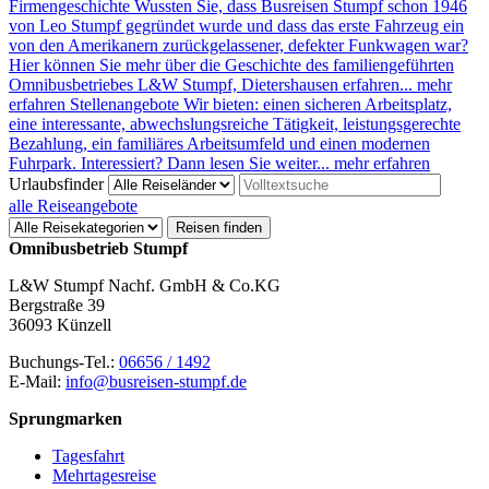
Firmengeschichte
Wussten Sie, dass Busreisen Stumpf schon 1946
von Leo Stumpf gegründet wurde und dass das erste Fahrzeug ein
von den Amerikanern zurückgelassener, defekter Funkwagen war?
Hier können Sie mehr über die Geschichte des familiengeführten
Omnibusbetriebes L&W Stumpf, Dietershausen erfahren...
mehr
erfahren
Stellenangebote
Wir bieten: einen sicheren Arbeitsplatz,
eine interessante, abwechslungsreiche Tätigkeit, leistungsgerechte
Bezahlung, ein familiäres Arbeitsumfeld und einen modernen
Fuhrpark. Interessiert? Dann lesen Sie weiter...
mehr erfahren
Urlaubsfinder
alle Reiseangebote
Reisen finden
Omnibusbetrieb Stumpf
L&W Stumpf Nachf. GmbH & Co.KG
Bergstraße 39
36093 Künzell
Buchungs-Tel.:
06656 / 1492
E-Mail:
info@busreisen-stumpf.de
Sprungmarken
Tagesfahrt
Mehrtagesreise