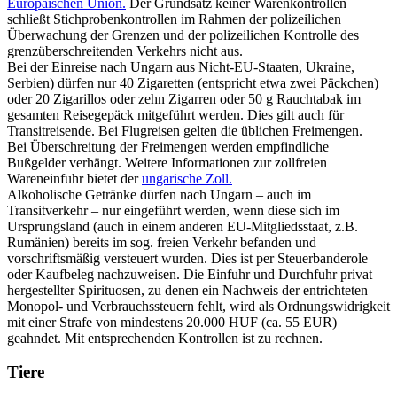
Europäischen Union.
Der Grundsatz keiner Warenkontrollen
schließt Stichprobenkontrollen im Rahmen der polizeilichen
Überwachung der Grenzen und der polizeilichen Kontrolle des
grenzüberschreitenden Verkehrs nicht aus.
Bei der Einreise nach Ungarn aus Nicht-EU-Staaten, Ukraine,
Serbien) dürfen nur 40 Zigaretten (entspricht etwa zwei Päckchen)
oder 20 Zigarillos oder zehn Zigarren oder 50 g Rauchtabak im
gesamten Reisegepäck mitgeführt werden. Dies gilt auch für
Transitreisende. Bei Flugreisen gelten die üblichen Freimengen.
Bei Überschreitung der Freimengen werden empfindliche
Bußgelder verhängt. Weitere Informationen zur zollfreien
Wareneinfuhr bietet der
ungarische Zoll.
Alkoholische Getränke dürfen nach Ungarn – auch im
Transitverkehr – nur eingeführt werden, wenn diese sich im
Ursprungsland (auch in einem anderen EU-Mitgliedsstaat, z.B.
Rumänien) bereits im sog. freien Verkehr befanden und
vorschriftsmäßig versteuert wurden. Dies ist per Steuerbanderole
oder Kaufbeleg nachzuweisen. Die Einfuhr und Durchfuhr privat
hergestellter Spirituosen, zu denen ein Nachweis der entrichteten
Monopol- und Verbrauchssteuern fehlt, wird als Ordnungswidrigkeit
mit einer Strafe von mindestens 20.000 HUF (ca. 55 EUR)
geahndet. Mit entsprechenden Kontrollen ist zu rechnen.
Tiere