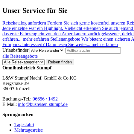
Unser Service für Sie
Reisekatalog anfordern
Fordern Sie sich gerne kostenfrei unseren Rei
Jede einzelne war ein Highlight. Vielleicht erkennen Sie auch jeman
das erste Fahrzeug ein von den Amerikanern zurückgelassener, defe
erfahren...
mehr erfahren
Stellenangebote
Wir bieten: einen sicheren 
Fuhrpark. Interessiert? Dann lesen Sie weiter...
mehr erfahren
Urlaubsfinder
alle Reiseangebote
Reisen finden
Omnibusbetrieb Stumpf
L&W Stumpf Nachf. GmbH & Co.KG
Bergstraße 39
36093 Künzell
Buchungs-Tel.:
06656 / 1492
E-Mail:
info@busreisen-stumpf.de
Sprungmarken
Tagesfahrt
Mehrtagesreise