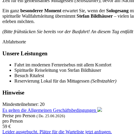
Zeit für ein gemeinsames Mittagessen
(Selbstzahler)
, bevor am Nachm
Ein ganz
besonderer Moment
erwartet Sie, wenn der
Sologesang
mi
spirituelle Wallfahrtsleitung übernimmt
Stefan Bildhäuser
– vielen l
erleben möchten.
(Bitte frühstücken Sie bereits vor der Busfahrt! An diesem Tag entfä
Abfahrtsorte
Unsere Leistungen
Fahrt im modernen Fernreisebus mit allem Komfort
Spirituelle Reiseleitung von Stefan Bildhäuser
Besuch Ritafest
Reservierung Lokal für das Mittagessen
(Selbstzahler)
Hinweise
Mindestteilnehmer:
20
Es gelten die Allgemeinen Geschäftsbedingungen
Preise pro Person
(
Do. 25.06.
2026)
pro Person
59 €
Leider ausgebucht. Plätze für die Warteliste jetzt anfragen.