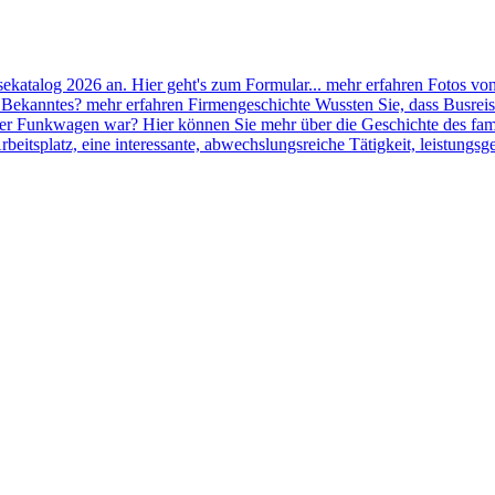
sekatalog 2026 an. Hier geht's zum Formular...
mehr erfahren
Fotos vo
d Bekanntes?
mehr erfahren
Firmengeschichte
Wussten Sie, dass Busre
kter Funkwagen war? Hier können Sie mehr über die Geschichte des f
Arbeitsplatz, eine interessante, abwechslungsreiche Tätigkeit, leistung