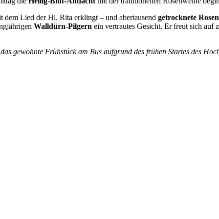
ittag die
Heilig-Blut-Andacht
mit der traditionellen Rosenweihe begin
t dem Lied der Hl. Rita erklingt – und abertausend
getrocknete Rosen
angjährigen
Walldürn-Pilgern
ein vertrautes Gesicht. Er freut sich au
llt das gewohnte Frühstück am Bus aufgrund des frühen Startes des Hoc