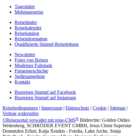
Tagesfahrt
Mehrtagesreise
Reiseländer
Reisekalender
Reisekatalog
Reiseinformation
Qualifizierte Stumpf-Reiseleitung
Newsletter
Fotos von Reisen
Moderner Fuhrpark
Firmengeschichte
Stellenangebote
Kontakt
Busreisen Stumpf auf Facebook
Busreisen Stumpf auf Instagram
Reisebedingungen
|
Impressum
|
Datenschutz
|
Cookie
|
Sitemap
|
Vertrag widerrufen
®
©Reiseportal verwaltet mit reise-CMS
Bildrechte: Golden Oldies
Wettenberg, SCHRÖDER EVENT GMBH, Jesus Christ Superstar
Domstufen Erfurt, Katja Xenikis - Fotolia, Lahn Arche, Sonja