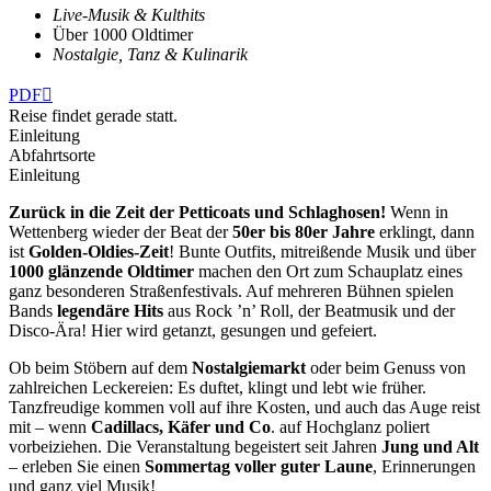
Live-Musik & Kulthits
Über 1000 Oldtimer
Nostalgie, Tanz & Kulinarik
PDF

Reise findet gerade statt.
Einleitung
Abfahrtsorte
Einleitung
Zurück in die Zeit der Petticoats und Schlaghosen!
Wenn in
Wettenberg wieder der Beat
der
50er bis 80er Jahre
erklingt, dann
ist
Golden-Oldies-Zeit
! Bunte Outfits, mitreißende Musik und über
1000 glänzende Oldtimer
machen den Ort zum Schauplatz eines
ganz besonderen Straßenfestivals. Auf mehreren Bühnen spielen
Bands
legendäre Hits
aus Rock ’n’ Roll, der Beatmusik und der
Disco-Ära! Hier wird getanzt, gesungen und gefeiert.
Ob beim Stöbern auf dem
Nostalgiemarkt
oder beim Genuss
von
zahlreichen Leckereien: Es duftet, klingt und lebt wie früher.
Tanzfreudige kommen voll auf ihre Kosten, und auch das Auge reist
mit – wenn
Cadillacs, Käfer und Co
. auf Hochglanz poliert
vorbeiziehen. Die Veranstaltung begeistert seit Jahren
Jung und Alt
– erleben Sie einen
Sommertag voller guter Laune
, Erinnerungen
und ganz viel Musik!