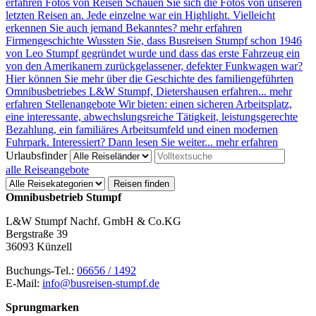
erfahren
Fotos von Reisen
Schauen Sie sich die Fotos von unseren
letzten Reisen an. Jede einzelne war ein Highlight. Vielleicht
erkennen Sie auch jemand Bekanntes?
mehr erfahren
Firmengeschichte
Wussten Sie, dass Busreisen Stumpf schon 1946
von Leo Stumpf gegründet wurde und dass das erste Fahrzeug ein
von den Amerikanern zurückgelassener, defekter Funkwagen war?
Hier können Sie mehr über die Geschichte des familiengeführten
Omnibusbetriebes L&W Stumpf, Dietershausen erfahren...
mehr
erfahren
Stellenangebote
Wir bieten: einen sicheren Arbeitsplatz,
eine interessante, abwechslungsreiche Tätigkeit, leistungsgerechte
Bezahlung, ein familiäres Arbeitsumfeld und einen modernen
Fuhrpark. Interessiert? Dann lesen Sie weiter...
mehr erfahren
Urlaubsfinder
alle Reiseangebote
Reisen finden
Omnibusbetrieb Stumpf
L&W Stumpf Nachf. GmbH & Co.KG
Bergstraße 39
36093 Künzell
Buchungs-Tel.:
06656 / 1492
E-Mail:
info@busreisen-stumpf.de
Sprungmarken