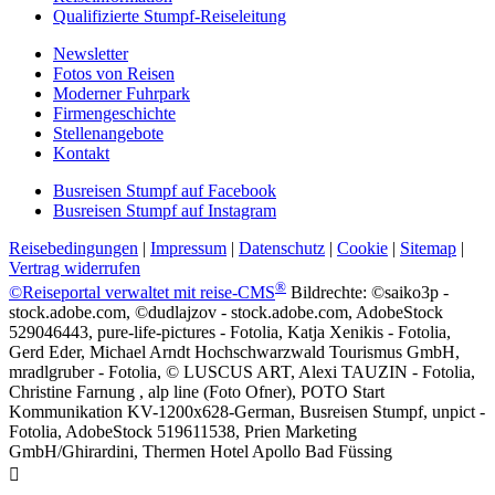
Qualifizierte Stumpf-Reiseleitung
Newsletter
Fotos von Reisen
Moderner Fuhrpark
Firmengeschichte
Stellenangebote
Kontakt
Busreisen Stumpf auf Facebook
Busreisen Stumpf auf Instagram
Reisebedingungen
|
Impressum
|
Datenschutz
|
Cookie
|
Sitemap
|
Vertrag widerrufen
®
©Reiseportal verwaltet mit reise-CMS
Bildrechte: ©saiko3p -
stock.adobe.com, ©dudlajzov - stock.adobe.com, AdobeStock
529046443, pure-life-pictures - Fotolia, Katja Xenikis - Fotolia,
Gerd Eder, Michael Arndt Hochschwarzwald Tourismus GmbH,
mradlgruber - Fotolia, © LUSCUS ART, Alexi TAUZIN - Fotolia,
Christine Farnung , alp line (Foto Ofner), POTO Start
Kommunikation KV-1200x628-German, Busreisen Stumpf, unpict -
Fotolia, AdobeStock 519611538, Prien Marketing
GmbH/Ghirardini, Thermen Hotel Apollo Bad Füssing
