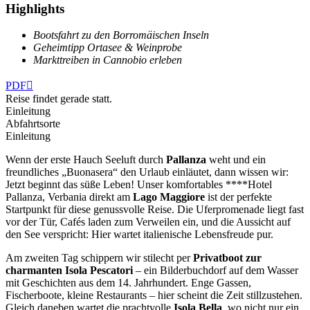
Highlights
Bootsfahrt zu den Borromäischen Inseln
Geheimtipp Ortasee & Weinprobe
Markttreiben in Cannobio erleben
PDF

Reise findet gerade statt.
Einleitung
Abfahrtsorte
Einleitung
Wenn der erste Hauch Seeluft durch
Pallanza
weht und ein
freundliches „Buonasera“ den Urlaub einläutet, dann wissen wir:
Jetzt beginnt das süße Leben! Unser komfortables ****Hotel
Pallanza, Verbania direkt am
Lago Maggiore
ist der perfekte
Startpunkt für diese genussvolle Reise. Die Uferpromenade liegt fast
vor der Tür, Cafés laden zum Verweilen ein, und die Aussicht auf
den See verspricht: Hier wartet italienische Lebensfreude pur.
Am zweiten Tag schippern wir stilecht per
Privatboot zur
charmanten
Isola Pescatori
– ein Bilderbuchdorf auf dem Wasser
mit Geschichten aus dem 14. Jahrhundert. Enge Gassen,
Fischerboote, kleine Restaurants – hier scheint die Zeit stillzustehen.
Gleich daneben wartet die prachtvolle
Isola Bella
, wo nicht nur ein