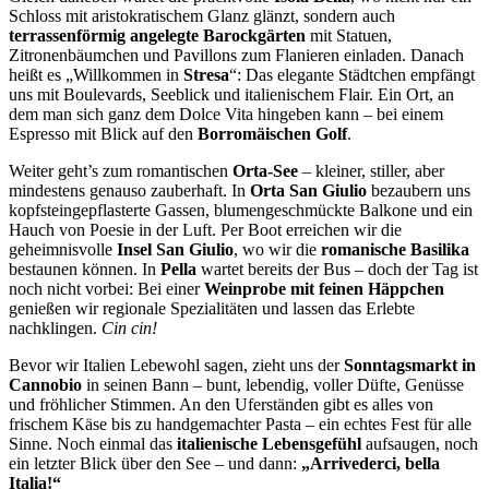
Schloss mit aristokratischem Glanz glänzt, sondern auch
terrassenförmig angelegte Barockgärten
mit Statuen,
Zitronenbäumchen und Pavillons zum Flanieren einladen. Danach
heißt es „Willkommen in
Stresa
“: Das elegante Städtchen empfängt
uns mit Boulevards, Seeblick und italienischem Flair. Ein Ort, an
dem man sich ganz dem Dolce Vita hingeben kann – bei einem
Espresso mit Blick auf den
Borromäischen Golf
.
Weiter geht’s zum romantischen
Orta-See
– kleiner, stiller, aber
mindestens genauso zauberhaft. In
Orta San Giulio
bezaubern uns
kopfsteingepflasterte Gassen, blumengeschmückte Balkone und ein
Hauch von Poesie in der Luft. Per Boot erreichen wir die
geheimnisvolle
Insel San Giulio
, wo wir die
romanische Basilika
bestaunen können. In
Pella
wartet bereits der Bus – doch der Tag ist
noch nicht vorbei: Bei einer
Weinprobe mit feinen Häppchen
genießen wir regionale Spezialitäten und lassen das Erlebte
nachklingen.
Cin cin!
Bevor wir Italien Lebewohl sagen, zieht uns der
Sonntagsmarkt in
Cannobio
in seinen Bann – bunt, lebendig, voller Düfte, Genüsse
und fröhlicher Stimmen. An den Uferständen gibt es alles von
frischem Käse bis zu handgemachter Pasta – ein echtes Fest für alle
Sinne. Noch einmal das
italienische Lebensgefühl
aufsaugen, noch
ein letzter Blick über den See – und dann:
„Arrivederci, bella
Italia!“