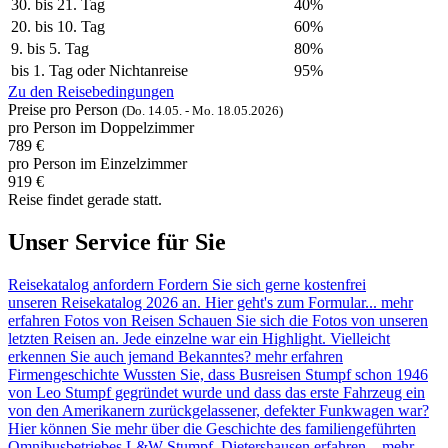
30. bis 21. Tag
40%
20. bis 10. Tag
60%
9. bis 5. Tag
80%
bis 1. Tag oder Nichtanreise
95%
Zu den Reisebedingungen
Preise pro Person
(
Do. 14.05. -
Mo. 18.05.
2026)
pro Person im Doppelzimmer
789 €
pro Person im Einzelzimmer
919 €
Reise findet gerade statt.
Unser Service für Sie
Reisekatalog anfordern
Fordern Sie sich gerne kostenfrei
unseren Reisekatalog 2026 an. Hier geht's zum Formular...
mehr
erfahren
Fotos von Reisen
Schauen Sie sich die Fotos von unseren
letzten Reisen an. Jede einzelne war ein Highlight. Vielleicht
erkennen Sie auch jemand Bekanntes?
mehr erfahren
Firmengeschichte
Wussten Sie, dass Busreisen Stumpf schon 1946
von Leo Stumpf gegründet wurde und dass das erste Fahrzeug ein
von den Amerikanern zurückgelassener, defekter Funkwagen war?
Hier können Sie mehr über die Geschichte des familiengeführten
Omnibusbetriebes L&W Stumpf, Dietershausen erfahren...
mehr