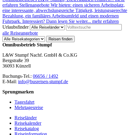
erfahren
Stellenangebote
Wir bieten: einen sicheren Arbeitsplatz,
eine interessante, abwechslungsreiche Tätigkeit, leistungsgerechte
Bezahlung, ein familiäres Arbeitsumfeld und einen modernen
Fuhrpark. Interessiert? Dann lesen Sie weiter...
mehr erfahren
Urlaubsfinder
alle Reiseangebote
Reisen finden
Omnibusbetrieb Stumpf
L&W Stumpf Nachf. GmbH & Co.KG
Bergstraße 39
36093 Künzell
Buchungs-Tel.:
06656 / 1492
E-Mail:
info@busreisen-stumpf.de
Sprungmarken
Tagesfahrt
Mehrtagesreise
Reiseländer
Reisekalender
Reisekatalog
Reiseinformation